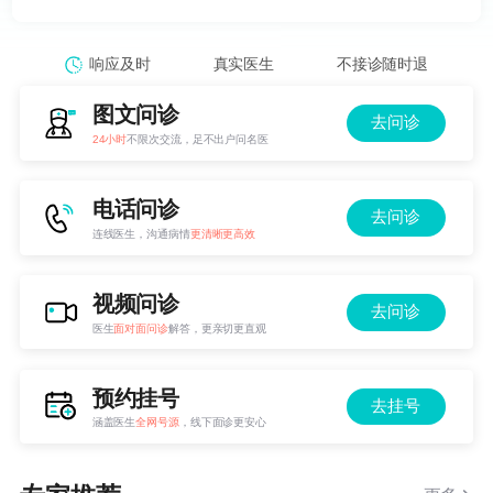
响应及时
真实医生
不接诊随时退
图文问诊
去问诊
24小时
不限次交流，足不出户问名医
电话问诊
去问诊
连线医生，沟通病情
更清晰更高效
视频问诊
去问诊
医生
面对面问诊
解答，更亲切更直观
预约挂号
去挂号
涵盖医生
全网号源
，线下面诊更安心