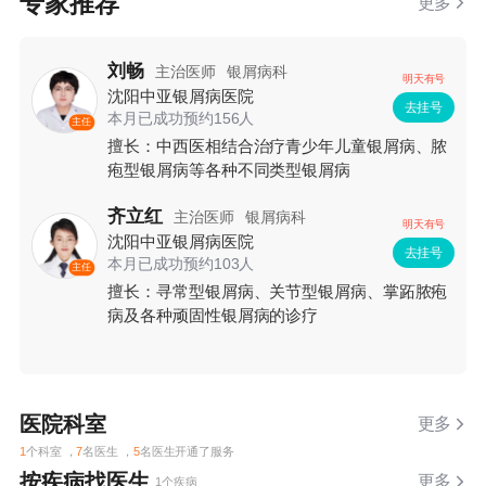
专家推荐
更多
刘畅
主治医师
银屑病科
明天有号
沈阳中亚银屑病医院
去挂号
本月已成功预约156人
主任
擅长：中西医相结合治疗青少年儿童银屑病、脓
疱型银屑病等各种不同类型银屑病
齐立红
主治医师
银屑病科
明天有号
沈阳中亚银屑病医院
去挂号
本月已成功预约103人
主任
擅长：寻常型银屑病、关节型银屑病、掌跖脓疱
病及各种顽固性银屑病的诊疗
医院科室
更多
1
个科室 ，
7
名医生 ，
5
名医生开通了服务
按疾病找医生
更多
1个疾病