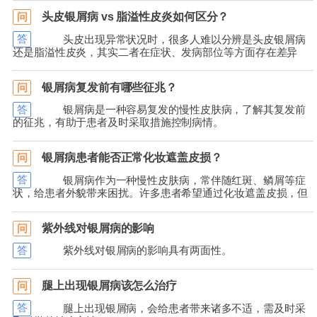
头皮银屑病 vs 脂溢性皮炎如何区分？
问
答
头皮出现异常状况时，很多人难以分辨是头皮银屑病
还是脂溢性皮炎，其实二者在症状、发病部位等方面存在差异
银屑病复发前有哪些征兆？
问
答
银屑病是一种容易复发的慢性皮肤病，了解其复发前
的征兆，有助于患者及时采取措施控制病情。
银屑病患者能否正常化妆遮盖皮损？
问
答
银屑病作为一种慢性皮肤病，常伴随红斑、鳞屑等症
状，给患者外貌带来困扰。许多患者希望通过化妆遮盖皮损，但
紫外线对银屑病的影响
问
答
紫外线对银屑病的影响具有两面性。
腿上出现银屑病该怎么治疗
问
答
腿上出现银屑病，会给患者带来诸多不适，需及时采