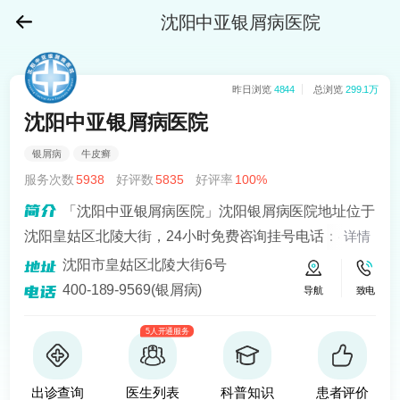
沈阳中亚银屑病医院
昨日浏览
4844
总浏览
299.1万
沈阳中亚银屑病医院
银屑病
牛皮癣
服务次数
5938
好评数
5835
好评率
100%
「沈阳中亚银屑病医院」沈阳银屑病医院地址位于
沈阳皇姑区北陵大街，24小时免费咨询挂号电话：400-
详情
189-9569！沈阳中亚在“recell黑色素细胞移植手术”治疗
沈阳市皇姑区北陵大街6号
银屑病上面取得很好的成就。
400-189-9569(银屑病)
导航
致电
5人开通服务
出诊查询
医生列表
科普知识
患者评价