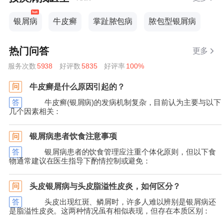
银屑病
牛皮癣
掌趾脓包病
脓包型银屑病
热门问答
更多
服务次数
5938
好评数
5835
好评率
100%
牛皮癣是什么原因引起的？
问
答
牛皮癣(银屑病)的发病机制复杂，目前认为主要与以下
几个因素相关：
银屑病患者饮食注意事项
问
答
银屑病患者的饮食管理应注重个体化原则，但以下食
物通常建议在医生指导下酌情控制或避免：
头皮银屑病与头皮脂溢性皮炎，如何区分？
问
答
头皮出现红斑、鳞屑时，许多人难以辨别是银屑病还
是脂溢性皮炎。这两种情况虽有相似表现，但存在本质区别：