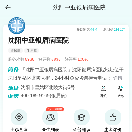
沈阳中亚银屑病医院
昨日浏览
4844
总浏览
299.1万
沈阳中亚银屑病医院
银屑病
牛皮癣
服务次数
5938
好评数
5835
好评率
100%
「沈阳中亚银屑病医院」沈阳银屑病医院地址位于
沈阳皇姑区北陵大街，24小时免费咨询挂号电话：400-
详情
189-9569！沈阳中亚在“recell黑色素细胞移植手术”治疗
沈阳市皇姑区北陵大街6号
银屑病上面取得很好的成就。
400-189-9569(银屑病)
导航
致电
5人开通服务
出诊查询
医生列表
科普知识
患者评价