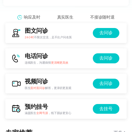
响应及时
真实医生
不接诊随时退
图文问诊
去问诊
24小时
不限次交流，足不出户问名医
电话问诊
去问诊
连线医生，沟通病情
更清晰更高效
视频问诊
去问诊
医生
面对面问诊
解答，更亲切更直观
预约挂号
去挂号
涵盖医生
全网号源
，线下面诊更安心