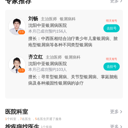
专家推荐
更多
刘畅
主治医师
银屑病科
明天有号
沈阳中亚银屑病医院
去挂号
本月已成功预约156人
主任
擅长：中西医相结合治疗青少年儿童银屑病、脓
疱型银屑病等各种不同类型银屑病
齐立红
主治医师
银屑病科
明天有号
沈阳中亚银屑病医院
去挂号
本月已成功预约103人
主任
擅长：寻常型银屑病、关节型银屑病、掌跖脓疱
病及各种顽固性银屑病的诊疗
医院科室
更多
1
个科室 ，
7
名医生 ，
5
名医生开通了服务
按疾病找医生
更多
1个疾病