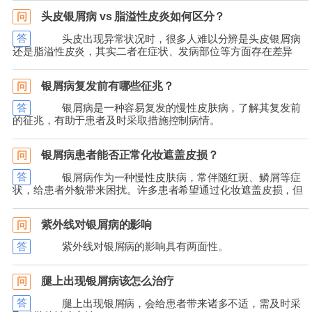
头皮银屑病 vs 脂溢性皮炎如何区分？
问
答
头皮出现异常状况时，很多人难以分辨是头皮银屑病
还是脂溢性皮炎，其实二者在症状、发病部位等方面存在差异
银屑病复发前有哪些征兆？
问
答
银屑病是一种容易复发的慢性皮肤病，了解其复发前
的征兆，有助于患者及时采取措施控制病情。
银屑病患者能否正常化妆遮盖皮损？
问
答
银屑病作为一种慢性皮肤病，常伴随红斑、鳞屑等症
状，给患者外貌带来困扰。许多患者希望通过化妆遮盖皮损，但
紫外线对银屑病的影响
问
答
紫外线对银屑病的影响具有两面性。
腿上出现银屑病该怎么治疗
问
答
腿上出现银屑病，会给患者带来诸多不适，需及时采