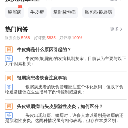
银屑病
牛皮癣
掌趾脓包病
脓包型银屑病
热门问答
更多
服务次数
5938
好评数
5835
好评率
100%
牛皮癣是什么原因引起的？
问
答
牛皮癣(银屑病)的发病机制复杂，目前认为主要与以下
几个因素相关：
银屑病患者饮食注意事项
问
答
银屑病患者的饮食管理应注重个体化原则，但以下食
物通常建议在医生指导下酌情控制或避免：
头皮银屑病与头皮脂溢性皮炎，如何区分？
问
答
头皮出现红斑、鳞屑时，许多人难以辨别是银屑病还
是脂溢性皮炎。这两种情况虽有相似表现，但存在本质区别：