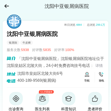
沈阳中亚银屑病医院
昨日浏览
4844
总浏览
299.1万
沈阳中亚银屑病医院
银屑病
牛皮癣
服务次数
5938
好评数
5835
好评率
100%
「沈阳中亚银屑病医院」沈阳银屑病医院地址位于
沈阳皇姑区北陵大街，24小时免费咨询挂号电话：400-
详情
189-9569！沈阳中亚在“recell黑色素细胞移植手术”治疗
沈阳市皇姑区北陵大街6号
银屑病上面取得很好的成就。
400-189-9569(银屑病)
导航
致电
5人开通服务
出诊查询
医生列表
科普知识
患者评价