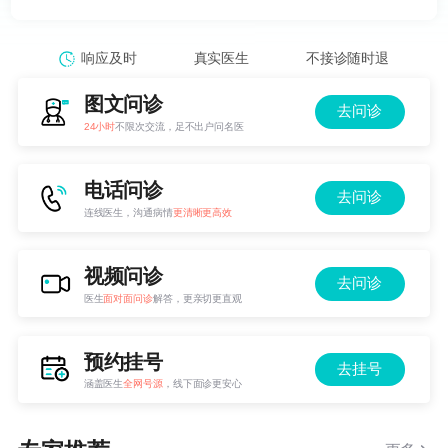
响应及时
真实医生
不接诊随时退
图文问诊
去问诊
24小时
不限次交流，足不出户问名医
电话问诊
去问诊
连线医生，沟通病情
更清晰更高效
视频问诊
去问诊
医生
面对面问诊
解答，更亲切更直观
预约挂号
去挂号
涵盖医生
全网号源
，线下面诊更安心