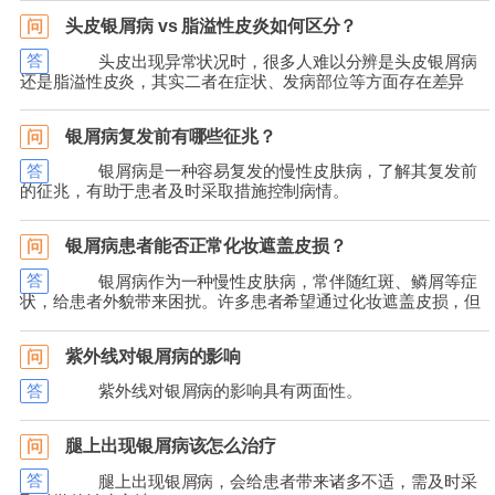
头皮银屑病 vs 脂溢性皮炎如何区分？
问
答
头皮出现异常状况时，很多人难以分辨是头皮银屑病
还是脂溢性皮炎，其实二者在症状、发病部位等方面存在差异
银屑病复发前有哪些征兆？
问
答
银屑病是一种容易复发的慢性皮肤病，了解其复发前
的征兆，有助于患者及时采取措施控制病情。
银屑病患者能否正常化妆遮盖皮损？
问
答
银屑病作为一种慢性皮肤病，常伴随红斑、鳞屑等症
状，给患者外貌带来困扰。许多患者希望通过化妆遮盖皮损，但
紫外线对银屑病的影响
问
答
紫外线对银屑病的影响具有两面性。
腿上出现银屑病该怎么治疗
问
答
腿上出现银屑病，会给患者带来诸多不适，需及时采