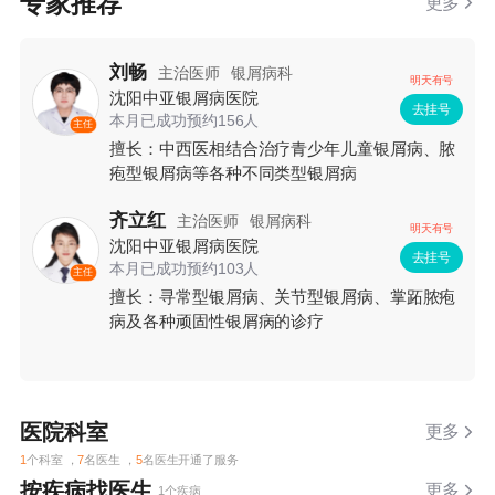
专家推荐
更多
刘畅
主治医师
银屑病科
明天有号
沈阳中亚银屑病医院
去挂号
本月已成功预约156人
主任
擅长：中西医相结合治疗青少年儿童银屑病、脓
疱型银屑病等各种不同类型银屑病
齐立红
主治医师
银屑病科
明天有号
沈阳中亚银屑病医院
去挂号
本月已成功预约103人
主任
擅长：寻常型银屑病、关节型银屑病、掌跖脓疱
病及各种顽固性银屑病的诊疗
医院科室
更多
1
个科室 ，
7
名医生 ，
5
名医生开通了服务
按疾病找医生
更多
1个疾病