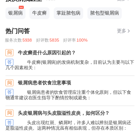
银屑病
牛皮癣
掌趾脓包病
脓包型银屑病
热门问答
更多
服务次数
5938
好评数
5835
好评率
100%
牛皮癣是什么原因引起的？
问
答
牛皮癣(银屑病)的发病机制复杂，目前认为主要与以下
几个因素相关：
银屑病患者饮食注意事项
问
答
银屑病患者的饮食管理应注重个体化原则，但以下食
物通常建议在医生指导下酌情控制或避免：
头皮银屑病与头皮脂溢性皮炎，如何区分？
问
答
头皮出现红斑、鳞屑时，许多人难以辨别是银屑病还
是脂溢性皮炎。这两种情况虽有相似表现，但存在本质区别：