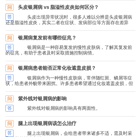
头皮银屑病 vs 脂溢性皮炎如何区分？
问
答
头皮出现异常状况时，很多人难以分辨是头皮银屑病
还是脂溢性皮炎，其实二者在症状、发病部位等方面存在差异
银屑病复发前有哪些征兆？
问
答
银屑病是一种容易复发的慢性皮肤病，了解其复发前
的征兆，有助于患者及时采取措施控制病情。
银屑病患者能否正常化妆遮盖皮损？
问
答
银屑病作为一种慢性皮肤病，常伴随红斑、鳞屑等症
状，给患者外貌带来困扰。许多患者希望通过化妆遮盖皮损，但
紫外线对银屑病的影响
问
答
紫外线对银屑病的影响具有两面性。
腿上出现银屑病该怎么治疗
问
答
腿上出现银屑病，会给患者带来诸多不适，需及时采