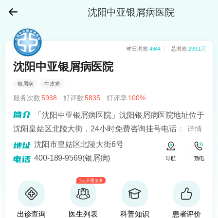
沈阳中亚银屑病医院
昨日浏览
4844
总浏览
299.1万
沈阳中亚银屑病医院
银屑病
牛皮癣
服务次数
5938
好评数
5835
好评率
100%
「沈阳中亚银屑病医院」沈阳银屑病医院地址位于
沈阳皇姑区北陵大街，24小时免费咨询挂号电话：400-
详情
189-9569！沈阳中亚在“recell黑色素细胞移植手术”治疗
沈阳市皇姑区北陵大街6号
银屑病上面取得很好的成就。
400-189-9569(银屑病)
导航
致电
5人开通服务
出诊查询
医生列表
科普知识
患者评价