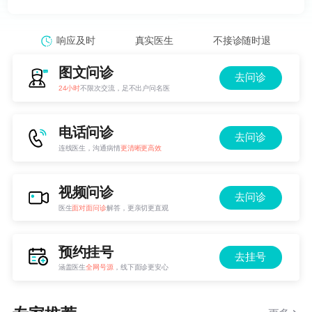
响应及时
真实医生
不接诊随时退
图文问诊
去问诊
24小时
不限次交流，足不出户问名医
电话问诊
去问诊
连线医生，沟通病情
更清晰更高效
视频问诊
去问诊
医生
面对面问诊
解答，更亲切更直观
预约挂号
去挂号
涵盖医生
全网号源
，线下面诊更安心