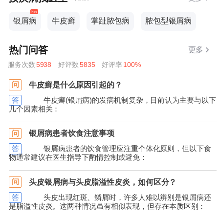
银屑病
牛皮癣
掌趾脓包病
脓包型银屑病
热门问答
更多
服务次数
5938
好评数
5835
好评率
100%
牛皮癣是什么原因引起的？
问
答
牛皮癣(银屑病)的发病机制复杂，目前认为主要与以下
几个因素相关：
银屑病患者饮食注意事项
问
答
银屑病患者的饮食管理应注重个体化原则，但以下食
物通常建议在医生指导下酌情控制或避免：
头皮银屑病与头皮脂溢性皮炎，如何区分？
问
答
头皮出现红斑、鳞屑时，许多人难以辨别是银屑病还
是脂溢性皮炎。这两种情况虽有相似表现，但存在本质区别：