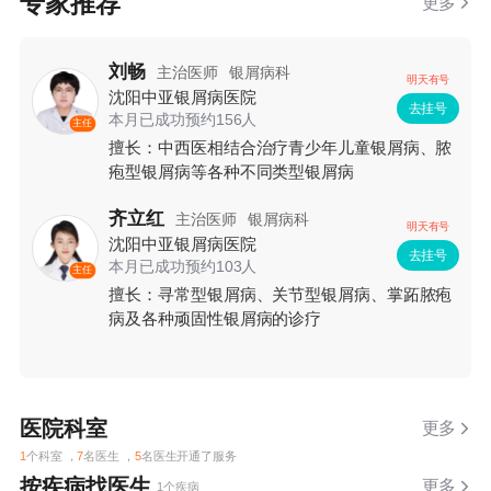
专家推荐
更多
刘畅
主治医师
银屑病科
明天有号
沈阳中亚银屑病医院
去挂号
本月已成功预约156人
主任
擅长：中西医相结合治疗青少年儿童银屑病、脓
疱型银屑病等各种不同类型银屑病
齐立红
主治医师
银屑病科
明天有号
沈阳中亚银屑病医院
去挂号
本月已成功预约103人
主任
擅长：寻常型银屑病、关节型银屑病、掌跖脓疱
病及各种顽固性银屑病的诊疗
医院科室
更多
1
个科室 ，
7
名医生 ，
5
名医生开通了服务
按疾病找医生
更多
1个疾病