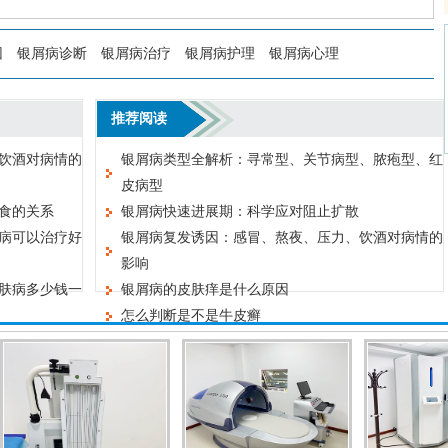
因
银屑病诊断
银屑病治疗
银屑病护理
银屑病心理
推荐阅读
饮酒对病情的
银屑病类型全解析：寻常型、关节病型、脓疱型、红
皮病型
食的关系
银屑病快速进展期：科学应对阻止扩散
病可以治疗好
银屑病复发诱因：感冒、熬夜、压力、饮酒对病情的
影响
肤病多少钱一
银屑病的皮肤痒是什么原因
怎么判断是不是牛皮癣