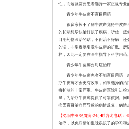
性，而这就需要患者选择一家正规专业
青少年牛皮癣不盲目用药
很多家长不了解牛皮癣觉得牛皮癣不
的长辈想尽快治好孩子疾病，听信一些
目用药物医治的话，不但治不好病，还
的话，非常容易引发牛皮癣的扩散。所
样，因此一定要在医生指导下科学用药
青少年牛皮癣要对症治疗
青少年牛皮癣患者不能盲目用药，患
疗牛皮癣才会更有效果，如果选择的治
癣扩散的非常严重。牛皮癣医院引进检
量，为治疗牛皮癣提供了可靠依据。同
病因盲目治疗而导致的病情反复，病情
【沈阳中亚银屑病·24小时咨询电话：400-1
治疗，以免病情加重耽误孩子的学习和