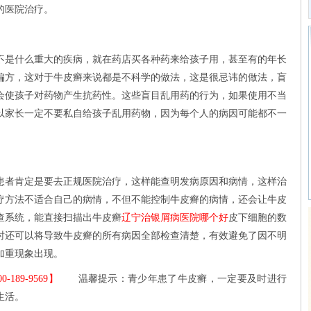
的医院治疗。
是什么重大的疾病，就在药店买各种药来给孩子用，甚至有的年长
偏方，这对于牛皮癣来说都是不科学的做法，这是很忌讳的做法，盲
会使孩子对药物产生抗药性。这些盲目乱用药的行为，如果使用不当
以家长一定不要私自给孩子乱用药物，因为每个人的病因可能都不一
。
者肯定是要去正规医院治疗，这样能查明发病原因和病情，这样治
疗方法不适合自己的病情，不但不能控制牛皮癣的病情，还会让牛皮
查系统，能直接扫描出牛皮癣
辽宁治银屑病医院哪个好
皮下细胞的数
时还可以将导致牛皮癣的所有病因全部检查清楚，有效避免了因不明
加重现象出现。
89-9569】
温馨提示：青少年患了牛皮癣，一定要及时进行
生活。