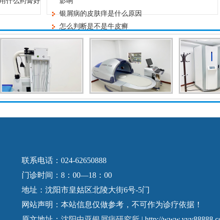
用什么药膏好
影响
银屑病的皮肤痒是什么原因
怎么判断是不是牛皮癣
联系电话：024-62650888
门诊时间：8：00—18：00
地址：沈阳市皇姑区北陵大街6号-5门
网站声明：本站信息仅做参考，不可作为诊疗依据！
原文地址：
沈阳中亚银屑病研究所
| http://www.yyy88888.