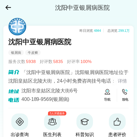
沈阳中亚银屑病医院
昨日浏览
4844
总浏览
299.1万
沈阳中亚银屑病医院
银屑病
牛皮癣
服务次数
5938
好评数
5835
好评率
100%
「沈阳中亚银屑病医院」沈阳银屑病医院地址位于
沈阳皇姑区北陵大街，24小时免费咨询挂号电话：400-
详情
189-9569！沈阳中亚在“recell黑色素细胞移植手术”治疗
沈阳市皇姑区北陵大街6号
银屑病上面取得很好的成就。
400-189-9569(银屑病)
导航
致电
5人开通服务
出诊查询
医生列表
科普知识
患者评价