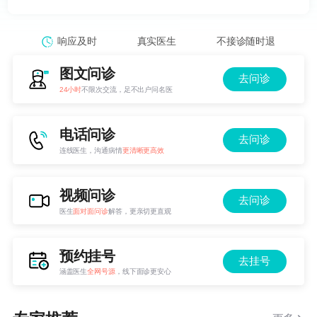
响应及时
真实医生
不接诊随时退
图文问诊
去问诊
24小时
不限次交流，足不出户问名医
电话问诊
去问诊
连线医生，沟通病情
更清晰更高效
视频问诊
去问诊
医生
面对面问诊
解答，更亲切更直观
预约挂号
去挂号
涵盖医生
全网号源
，线下面诊更安心