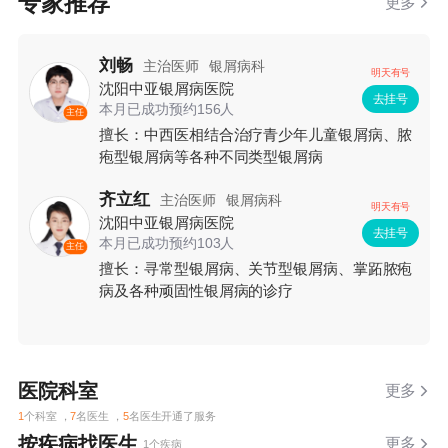
专家推荐
更多
刘畅
主治医师
银屑病科
明天有号
沈阳中亚银屑病医院
去挂号
本月已成功预约156人
主任
擅长：中西医相结合治疗青少年儿童银屑病、脓
疱型银屑病等各种不同类型银屑病
齐立红
主治医师
银屑病科
明天有号
沈阳中亚银屑病医院
去挂号
本月已成功预约103人
主任
擅长：寻常型银屑病、关节型银屑病、掌跖脓疱
病及各种顽固性银屑病的诊疗
医院科室
更多
1
个科室 ，
7
名医生 ，
5
名医生开通了服务
按疾病找医生
更多
1个疾病