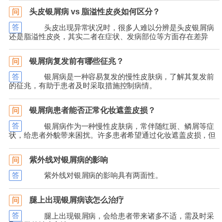
头皮银屑病 vs 脂溢性皮炎如何区分？
问
答
头皮出现异常状况时，很多人难以分辨是头皮银屑病
还是脂溢性皮炎，其实二者在症状、发病部位等方面存在差异
银屑病复发前有哪些征兆？
问
答
银屑病是一种容易复发的慢性皮肤病，了解其复发前
的征兆，有助于患者及时采取措施控制病情。
银屑病患者能否正常化妆遮盖皮损？
问
答
银屑病作为一种慢性皮肤病，常伴随红斑、鳞屑等症
状，给患者外貌带来困扰。许多患者希望通过化妆遮盖皮损，但
紫外线对银屑病的影响
问
答
紫外线对银屑病的影响具有两面性。
腿上出现银屑病该怎么治疗
问
答
腿上出现银屑病，会给患者带来诸多不适，需及时采