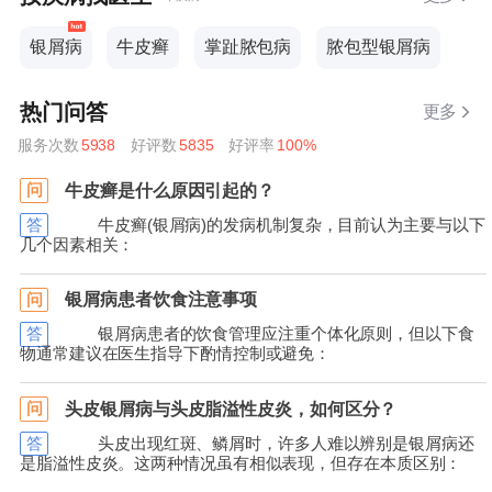
银屑病
牛皮癣
掌趾脓包病
脓包型银屑病
热门问答
更多
服务次数
5938
好评数
5835
好评率
100%
牛皮癣是什么原因引起的？
问
答
牛皮癣(银屑病)的发病机制复杂，目前认为主要与以下
几个因素相关：
银屑病患者饮食注意事项
问
答
银屑病患者的饮食管理应注重个体化原则，但以下食
物通常建议在医生指导下酌情控制或避免：
头皮银屑病与头皮脂溢性皮炎，如何区分？
问
答
头皮出现红斑、鳞屑时，许多人难以辨别是银屑病还
是脂溢性皮炎。这两种情况虽有相似表现，但存在本质区别：